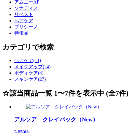
アムニーAP
ソナディス
リベスト
ヘアケア
プリシーノ
特価品
カテゴリで検索
ヘアケア(11)
メイクアップ(24)
ボディケア(4)
スキンケア(27)
☆該当商品一覧 1〜7件を表示中 (全7件)
アルソア クレイパック（New）
3,850円