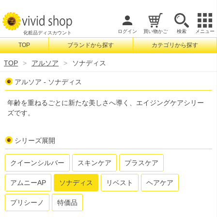
ログイン
買い物かご
検索
メニュー
化粧品ディスカウント
TOP
ブランドから探す
カテゴリから探す
検索
TOP
アルソア
ソナディス
アルソア - ソナディス
年齢を重ねるごとに新たな美しさへ導く、エイジングケアシリー
ズです。
シリーズ展開
クイーンシルバー
スキンケア
プラスケア
アムニーAP
ソナディス
リベスト
ヘアケア
プリシーノ
特価品