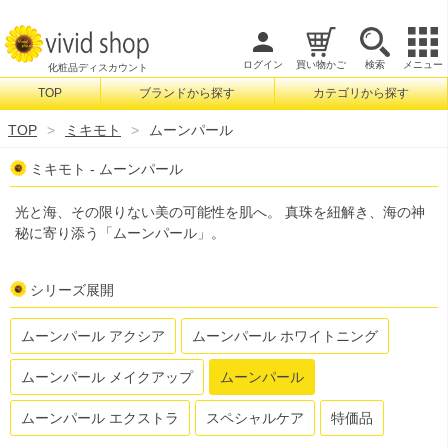
ログイン
買い物かご
検索
メニュー
化粧品ディスカウント
TOP
ブランドから探す
カテゴリから探す
検索
TOP
ミキモト
ムーンパール
ミキモト - ムーンパール
光と海、その限りない美の可能性を肌へ。 真珠を紐解き、海の神
秘に寄り添う「ムーンパール」。
シリーズ展開
ムーンパール アクシア
ムーンパール ホワイトニング
ムーンパール メイクアップ
ムーンパール
ムーンパール エクストラ
スペシャルケア
特価品