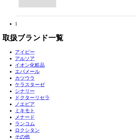
1
取扱ブランド一覧
アイビー
アルソア
イオン化粧品
エバメール
カツウラ
ケラスターゼ
シナリー
ドクターリセラ
ノエビア
ミキモト
メナード
ランコム
ロクシタン
その他