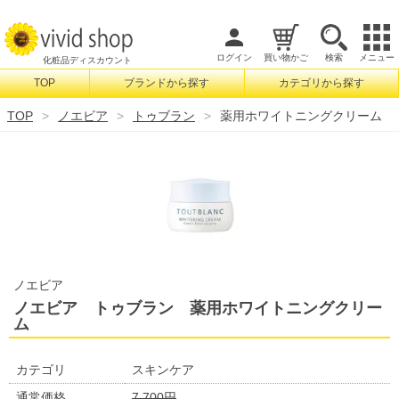
ログイン
買い物かご
検索
メニュー
化粧品ディスカウント
TOP
ブランドから探す
カテゴリから探す
検索
TOP
ノエビア
トゥブラン
薬用ホワイトニングクリーム
ノエビア
ノエビア トゥブラン 薬用ホワイトニングクリー
ム
カテゴリ
スキンケア
通常価格
7,700円