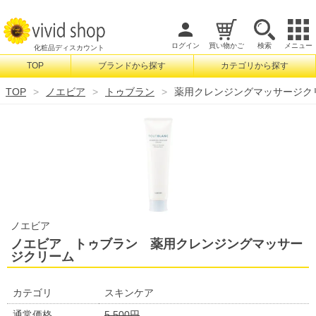
ログイン
買い物かご
検索
メニュー
化粧品ディスカウント
TOP
ブランドから探す
カテゴリから探す
検索
TOP
ノエビア
トゥブラン
薬用クレンジングマッサージク
ノエビア
ノエビア トゥブラン 薬用クレンジングマッサー
ジクリーム
カテゴリ
スキンケア
通常価格
5,500円