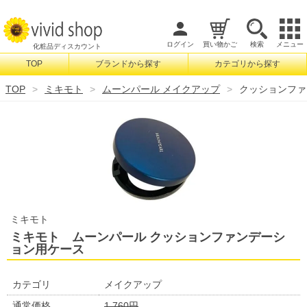
ログイン
買い物かご
検索
メニュー
化粧品ディスカウント
TOP
ブランドから探す
カテゴリから探す
検索
TOP
ミキモト
ムーンパール メイクアップ
クッションファ
ミキモト
ミキモト ムーンパール クッションファンデーシ
ョン用ケース
カテゴリ
メイクアップ
通常価格
1,760円