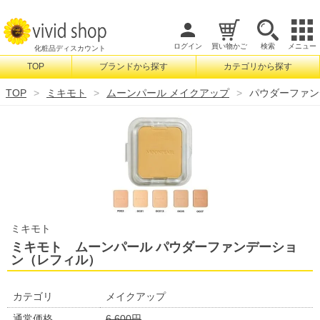
ログイン
買い物かご
検索
メニュー
化粧品ディスカウント
TOP
ブランドから探す
カテゴリから探す
検索
TOP
ミキモト
ムーンパール メイクアップ
パウダーファン
ミキモト
ミキモト ムーンパール パウダーファンデーショ
ン（レフィル）
カテゴリ
メイクアップ
通常価格
6,600円