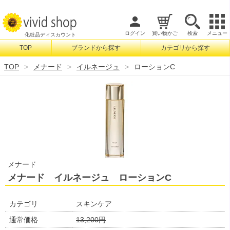
ログイン
買い物かご
検索
メニュー
化粧品ディスカウント
TOP
ブランドから探す
カテゴリから探す
検索
TOP
メナード
イルネージュ
ローションC
メナード
メナード イルネージュ ローションC
カテゴリ
スキンケア
通常価格
13,200円