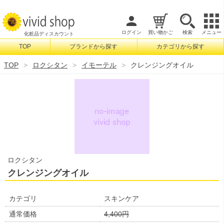
ログイン
買い物かご
検索
メニュー
化粧品ディスカウント
TOP
ブランドから探す
カテゴリから探す
検索
TOP
ロクシタン
イモーテル
クレンジングオイル
ロクシタン
クレンジングオイル
カテゴリ
スキンケア
通常価格
4,400円