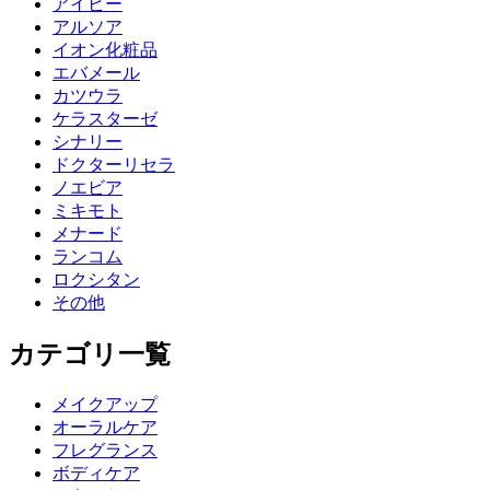
アイビー
アルソア
イオン化粧品
エバメール
カツウラ
ケラスターゼ
シナリー
ドクターリセラ
ノエビア
ミキモト
メナード
ランコム
ロクシタン
その他
カテゴリ一覧
メイクアップ
オーラルケア
フレグランス
ボディケア