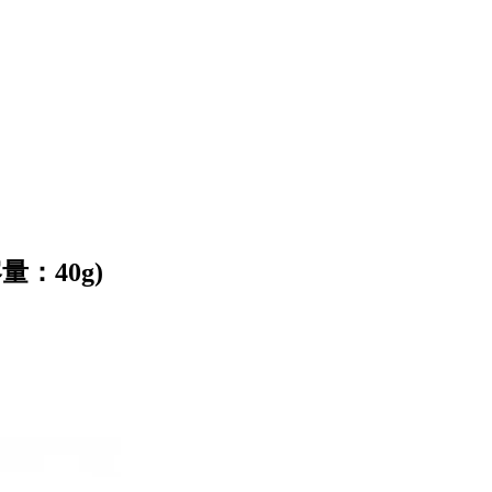
：40g)