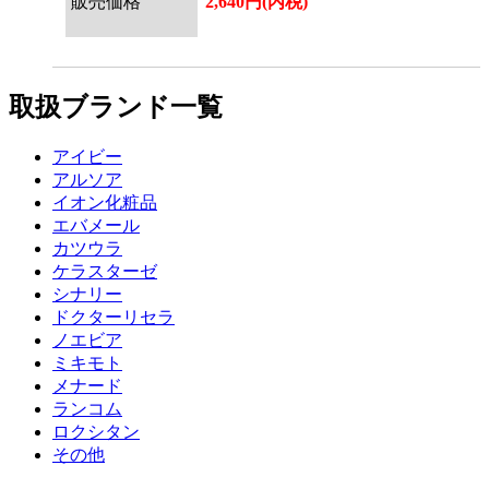
販売価格
2,640円(内税)
取扱ブランド一覧
アイビー
アルソア
イオン化粧品
エバメール
カツウラ
ケラスターゼ
シナリー
ドクターリセラ
ノエビア
ミキモト
メナード
ランコム
ロクシタン
その他