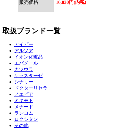
販売価格
16,830円(内税)
取扱ブランド一覧
アイビー
アルソア
イオン化粧品
エバメール
カツウラ
ケラスターゼ
シナリー
ドクターリセラ
ノエビア
ミキモト
メナード
ランコム
ロクシタン
その他