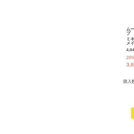
ム
プ
ミ
メ
4,8
20
3,
購入