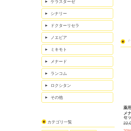
ケラスターゼ
シナリー
ドクターリセラ
ノエビア
「
ミキモト
メナード
ランコム
ロクシタン
その他
薬
メ
セッ
カテゴリ一覧
22,
20