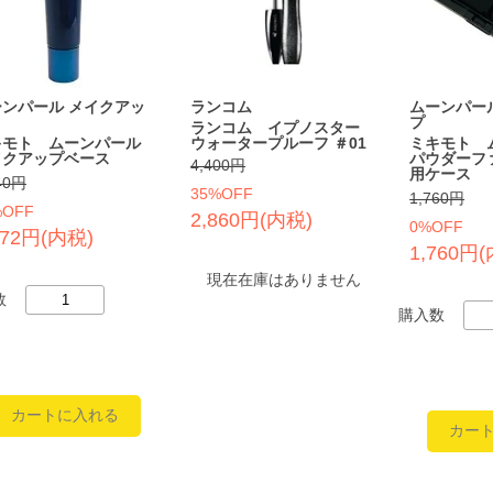
ーンパール メイクアッ
ランコム
ムーンパー
プ
ランコム イプノスター
キモト ムーンパール
ウォータープルーフ ＃01
ミキモト 
イクアップベース
パウダーフ
4,400円
用ケース
40円
35%OFF
1,760円
%OFF
2,860円(内税)
0%OFF
872円(内税)
1,760円
現在在庫はありません
数
購入数