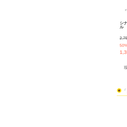
シ
ル
2,7
50
1,
「