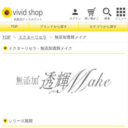
ログイン
買い物かご
検索
メニュー
化粧品ディスカウント
TOP
ブランドから探す
カテゴリから探す
検索
TOP
ドクターリセラ
無添加透輝メイク
ドクターリセラ - 無添加透輝メイク
シリーズ展開