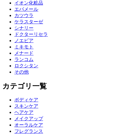
イオン化粧品
エバメール
カツウラ
ケラスターゼ
シナリー
ドクターリセラ
ノエビア
ミキモト
メナード
ランコム
ロクシタン
その他
カテゴリ一覧
ボディケア
スキンケア
ヘアケア
メイクアップ
オーラルケア
フレグランス